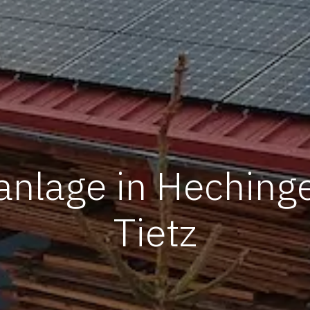
anlage in Heching
Tietz