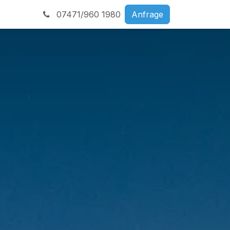
07471/960 1980
Anfrage