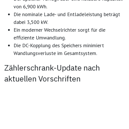
von 6,900 kWh.
Die nominale Lade- und Entladeleistung beträgt
dabei 3,500 kW.
Ein moderner Wechselrichter sorgt für die
effiziente Umwandlung.
Die DC-Kopplung des Speichers minimiert
Wandlungsverluste im Gesamtsystem.
Zählerschrank-Update nach
aktuellen Vorschriften
Ein wesentlicher Teil dieses Projekts war die
Modernisierung des „Herzstücks“ der
Elektroinstallation. Der vorhandene Zählerschrank
wurde auf den neuesten Stand gebracht und
entspricht nun wieder vollumfänglich den aktuellen
Vorschriften und Normen: