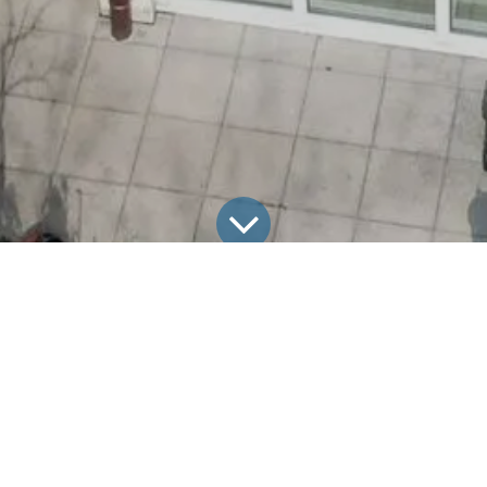
le Projekte
Photovoltaikanlage Rottenburg – 10,375 kWp & Sp
taikanlage in Rottenburg:
te Lösung für Familie R.