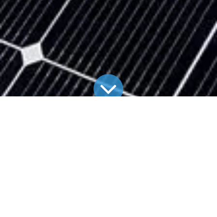
Alle Blogs
Aktuelle Projekte
Photovoltaikanlage in Unterensingen
Photovoltaikanlage in
Unterensingen – 9,715 kWp
Installiert wurde eine
TECHMASTER-