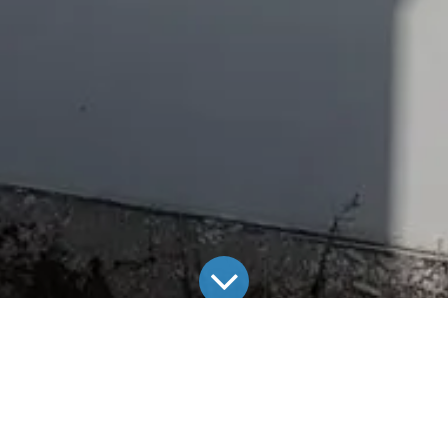
le Projekte
Photovoltaikanlage in Bodelshausen – 12,3 kWp & 