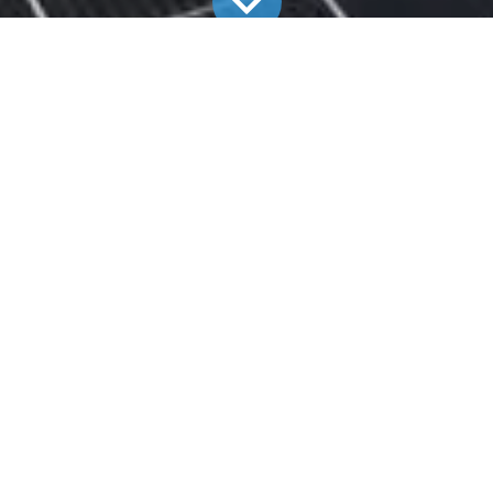
Alle Blogs
Aktuelle Projekte
Photovoltaikanlage in Bodelshausen
Photovoltaikanlage in
Bodelshausen
Installiert wurde eine
TECHMASTER-
Photovoltaikanlage
– effizient, langlebig und auf den
Bedarf abgestimmt.
So wird die vorhandene Dachfläche optimal genutzt
und eine stabile, wirtschaftliche Versorgung mit
Solarstrom sichergestellt.