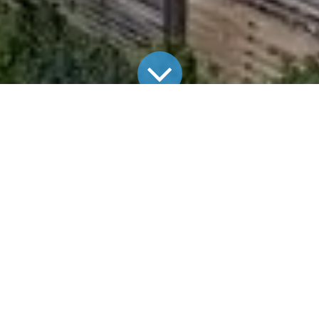
Alle Blogs
Aktuelle Projekte
Photovoltaikanlage in Balingen
Photovoltaikanlage in Balingen
Installiert wurde eine
TECHMASTER-
Photovoltaikanlage
– effizient, langlebig und auf den
Bedarf abgestimmt.
Die Ausrichtung (
Ost
) sorgt für eine gleichmäßige
Solarstromproduktion über den Tag.